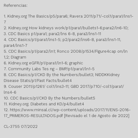
Referencias:
1. Kidney.org The Basics/p5/para6; Ravera 2011/p71/-col1/para1/lns1-
7
2. Kidney.org How kidneys work/p1/para1/bullets1-6;para2/ln6-10;
3. CDC Basics p1/para1; para2/lns 6-8, para3/lns1-11
4. CDC Basics/p1/para1/lns1-5; p2/para2/lns6-8, para3/lns1-11,
para4/lns1-7
5. CDC Basics/p1/para2/ln1; Ronco 2008/p1534/Figure4cap on/ln
1,2; Diagram
6. Kidney.org eGFR/p1/para1/ln1-6; graphic
7. Community Labs Tes ng – BMP/p1/para1/ln1-5
8. CDC Basics/p1/CKD By the Numbers/bullet3; NIDDKKidney
Disease Stats/p1/Fast Facts/bullet4
9. Couser 2011/p1261/ col1/lns3-11; GBD 2017/p710/-col1/para1/
lns4-6
10. CDC Basics/p1/CKD By the Numbers/bullet5
11. Kidney.org. Diabetes and KD/p4/bullet4
12. https://www.minsal.cl/wp-content/uploads/2017/11/ENS-2016-
17_PRIMEROS-RESULTADOS.pdf [Revisado el 1 de Agosto de 2022]
CL-3755 07/2022